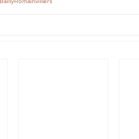
BaillyRomainvilliers