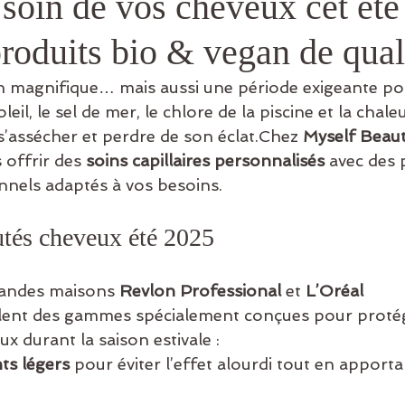
 soin de vos cheveux cet ét
roduits bio & vegan de qual
on magnifique… mais aussi une période exigeante po
eil, le sel de mer, le chlore de la piscine et la chaleu
e s’assécher et perdre de son éclat.Chez 
Myself Beau
 offrir des 
soins capillaires personnalisés
 avec des 
nnels adaptés à vos besoins.
tés cheveux été 2025
randes maisons 
Revlon Professional
 et 
L’Oréal 
ilent des gammes spécialement conçues pour protég
x durant la saison estivale :
ts légers
 pour éviter l’effet alourdi tout en apporta