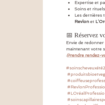
Expertise et pa
Soins et rituels
Les dernières 
Revlon
 et 
L’Or
📅 Réservez vo
Envie de redonner é
maintenant votre s
:
Prendre rendez-vo
#soinscheveuxété
#produitsbioetve
#coiffeuseprofess
#RevlonProfessio
#LOréalProfessio
#soinscapillairesp