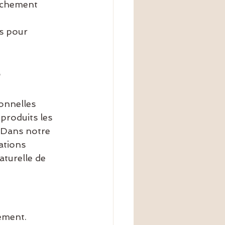
sèchement 
ls pour 
e
onnelles 
produits les 
.Dans notre 
ations 
aturelle de 
ement.