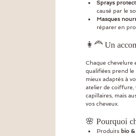
Sprays protec
causé par le sol
Masques nourri
réparer en pr
👩‍🦰 Un accom
Chaque chevelure e
qualifiées prend le
mieux adaptés à vo
atelier de coiffure
capillaires, mais au
vos cheveux.
🌸 Pourquoi ch
Produits 
bio &