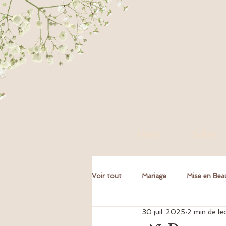
Home
Salon
Voir tout
Mariage
Mise en Bea
30 juil. 2025
2 min de le