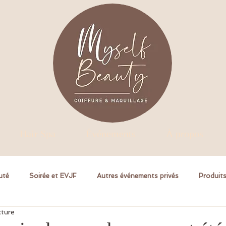
Hair Spa
É​vénements
À propos
uté
Soirée et EVJF
Autres événements privés
Produits
cture