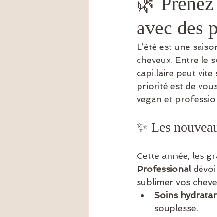
🌿 Prenez
avec des p
L’été est une sais
cheveux. Entre le sol
capillaire peut vit
priorité est de vous
vegan et professio
✨ Les nouveau
Cette année, les g
Professional
 dévo
sublimer vos cheveu
Soins hydratan
souplesse.