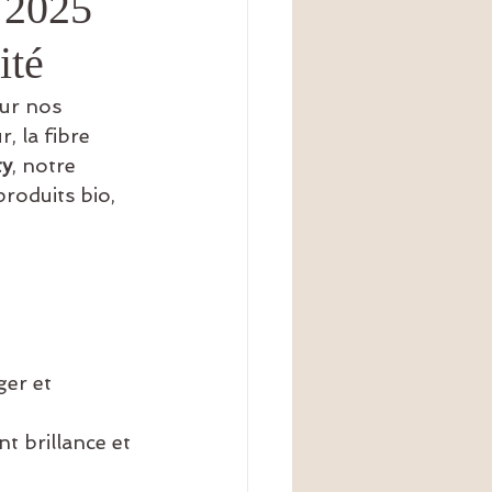
é 2025
ité
ur nos 
r, la fibre 
ty
, notre 
produits bio, 
er et 
nt brillance et 